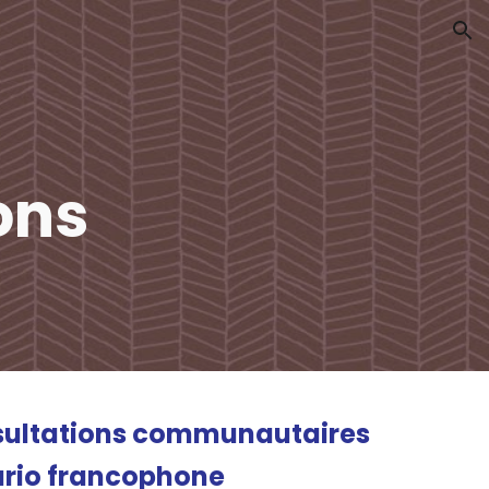
ion
ons
nsultations communautaires
ario francophone