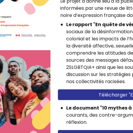
Le projet
a donné lieu à la
publi
informées par une revue de lit
noire d’expression française da
Le rapport "En quête de vér
sociaux de la désinformation
colonial et les impacts de l’
la diversité affective, sexue
comprendre les attitudes de
sources des messages défav
2SLGBTQIA+ ainsi que les so
discussion sur les stratégies
nos collectivités racisées.
Télécharger "E
Le document "10 mythes à
courants, des contre-argum
réflexion.