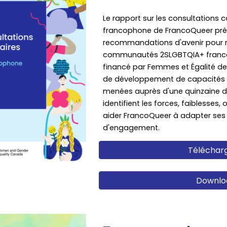
Le rapport sur les consultation
francophone de FrancoQueer présen
recommandations d'avenir pour ren
communautés 2SLGBTQIA+ francopho
financé par Femmes et Égalité de
de développement de capacités d
menées auprès d'une quinzaine de
identifient les forces, faiblesse
aider FrancoQueer à adapter ses s
d'engagement.
Télécharg
Downloa